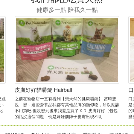
健康多一點 陪我久一點
皮膚好好貓嚼錠 Hairball
口
巴跳
之前在寵物店一直有看到【寶天然的健康嚼錠】 當時想
口
款～
說 恩～這些營養品我都有其他品牌的類似物，所以應該
是
此
不用買吧 但沒想到後來我還是買了ＸＤ 皮膚好好（包包
的
的話沒這個問題，倒是妹妹前陣子皮膚出現不明
麼