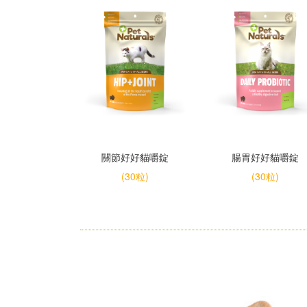
關節好好貓嚼錠
腸胃好好貓嚼錠
(30粒)
(30粒)