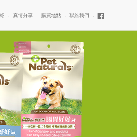
紹
．
真情分享
．
購買地點
．
聯絡我們
．