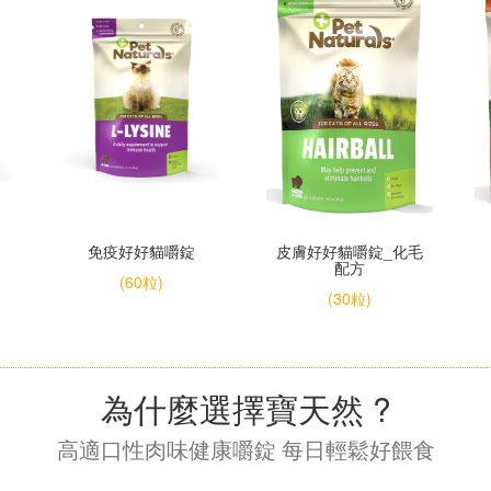
免疫好好貓嚼錠
皮膚好好貓嚼錠_化毛
配方
(60粒)
(30粒)
為什麼選擇寶天然 ?
高適口性肉味健康嚼錠 每日輕鬆好餵食