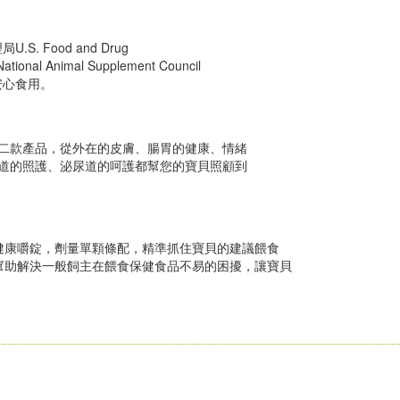
 Food and Drug
nal Animal Supplement Council
安心食用。
二款產品，從外在的皮膚、腸胃的健康、情緒
道的照護、泌尿道的呵護都幫您的寶貝照顧到
健康嚼錠，劑量單顆條配，精準抓住寶貝的建議餵食
幫助解決一般飼主在餵食保健食品不易的困擾，讓寶貝
。