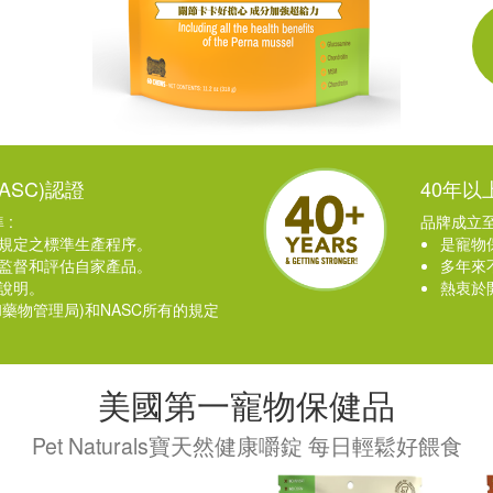
ASC)認證
40年
:
品牌成立至
規定之標準生產程序。
是寵物
監督和評估自家產品。
多年來
說明。
熱衷於
和藥物管理局)和NASC所有的規定
美國第一寵物保健品
Pet Naturals寶天然健康嚼錠 每日輕鬆好餵食