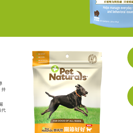
導
，持
嚴
取代