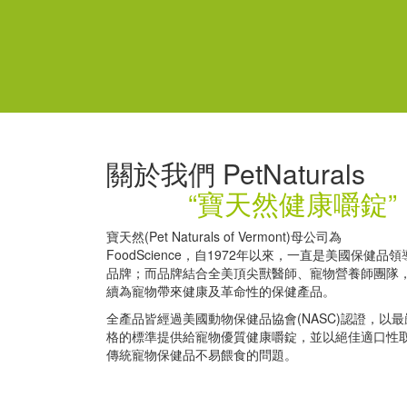
關於我們 PetNaturals
“寶天然健康嚼錠”
寶天然(Pet Naturals of Vermont)母公司為
FoodScience，自1972年以來，一直是美國保健品領
品牌；而品牌結合全美頂尖獸醫師、寵物營養師團隊
續為寵物帶來健康及革命性的保健產品。
全產品皆經過美國動物保健品協會(NASC)認證，以最
格的標準提供給寵物優質健康嚼錠，並以絕佳適口性
傳統寵物保健品不易餵食的問題。