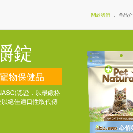
關於我們
．
產品介
嚼錠
寵物保健品
ASC)認證，以最嚴格
並以絕佳適口性取代傳